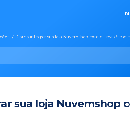
In
ações
/
Como integrar sua loja Nuvemshop com o Envio Simple
ar sua loja Nuvemshop 