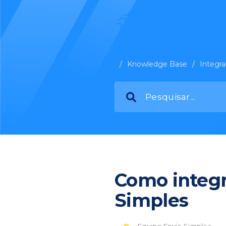
/
Knowledge Base
/
Integr
Como integr
Simples