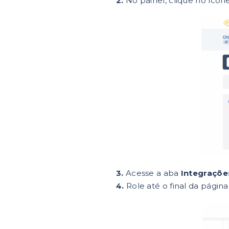
2.
No painel, clique no ícon
3.
Acesse a aba
Integraçõe
4.
Role até o final da págin