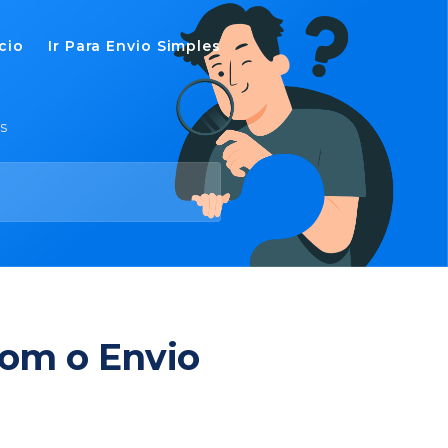
ício
Ir Para Envio Simples
s
com o Envio