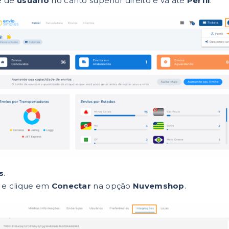
e de
usuário
no canto superior direito e vá até
Perfil
.
s
.
a e clique em
Conectar
na opção
Nuvemshop
.